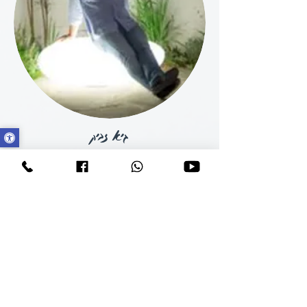
גיא זביק
בעלים של בריק ועץ
בקרוב