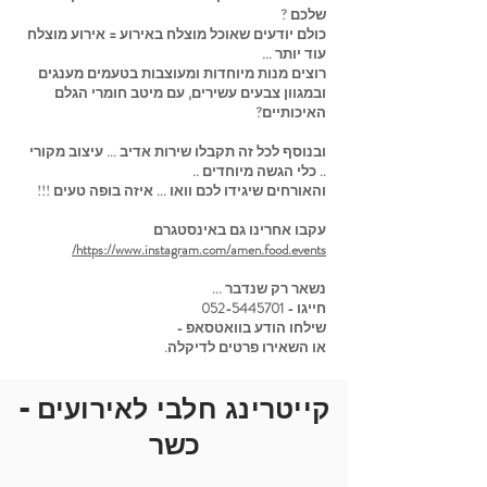
שלכם ?
כולם יודעים שאוכל מוצלח באירוע = אירוע מוצלח
עוד יותר ...
רוצים מנות מיוחדות ומעוצבות בטעמים מענגים
ובמגוון צבעים עשירים, עם מיטב חומרי הגלם
האיכותיים?
ובנוסף לכל זה תקבלו שירות אדיב ... עיצוב מקורי
.. כלי הגשה מיוחדים ..
והאורחים שיגידו לכם וואו ... איזה בופה טעים !!!
עקבו אחרינו גם באינסטגרם
https://www.instagram.com/amen.food.events/
נשאר רק שנדבר ...
חייגו -
052-5445701
שילחו הודע בוואטסאפ -
או השאירו פרטים לדיקלה.
קייטרינג חלבי לאירועים -
כשר