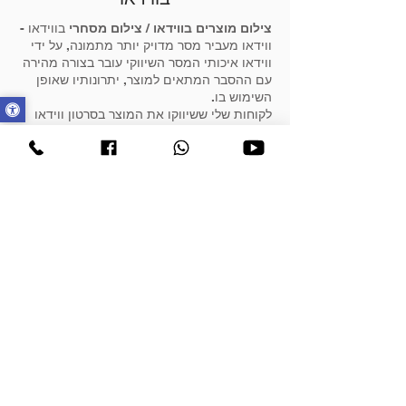
צילום מוצרים בווידאו
/
צילום מסחרי
בווידאו -
ווידאו מעביר מסר מדויק יותר מתמונה, על ידי
ווידאו איכותי המסר השיווקי עובר בצורה מהירה
עם ההסבר המתאים למוצר, יתרונותיו שאופן
השימוש בו.
לקוחות שלי ששיווקו את המוצר בסרטון ווידאו
זכו לחשיפה עצומה ומכירות רבות בזמן קצר.
את סרטון הווידאו אפשר לקדם בכל מדיה נכון
להיום ואף מומלץ לקדם סרטון מאשר תמונות
בקידום ממומן, יחס ההמרה הרבה יותר גבוה.
כמה זמן לוקח
צילום מוצרים
בווידאו וכמה זמן
עד שעולים לאוויר ?
משך הצילום תלוי באופי המוצר, מיקום יום
הצילומים, והנפשות המשתתפות בפרויקט.
סרטונים אלו המוצגים כאן לקחו בין 3-8 שעות
צילום, הספקת המוצר הסופי לשיווק לקח עד 2 ימי
עסקים.
דוגמא לצילום מוצר DJI